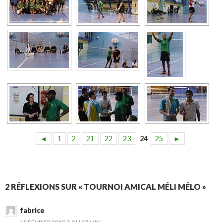
◄
1
2
21
22
23
24
25
►
2 RÉFLEXIONS SUR « TOURNOI AMICAL MÉLI MÉLO »
fabrice