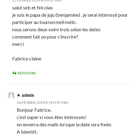
15 FÉVRIER 2019 À 0 H 07 MIN
salut seb et Nicolas
je suis le papa de juju (benjamine) , je serai intéressé pour
participer au tournoi méli mélo .
nous serons deux voire trois selon les dates
comment fait on pour s’inscrire?
merci
Fabrice claine
RÉPONDRE
admin
16 FÉVRIER 2019 À 19 H 07 MIN
Bonjour Fabrice,
c’est super si vous êtes intéressés!
on enverra des mails lorsque la date sera fixée.
A bientôt,