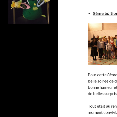
8ème édition
Pour cette 8ème 
belle soirée de d
bonne humeur et 
de belles surpri
Tout était au re
moment convivial