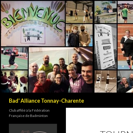
Recherche
Bad' Alliance Tonnay-Charente
Club affilié à la Fédération
Française de Badminton