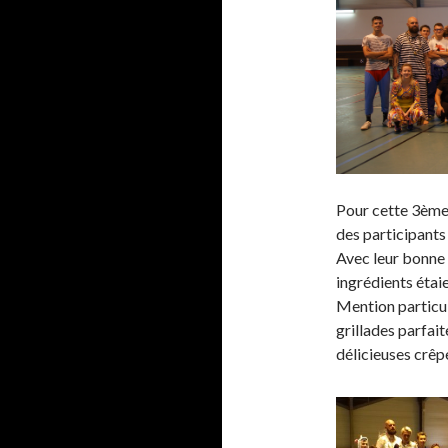
Pour cette 3ème 
des participants
Avec leur bonne 
ingrédients étai
Mention particul
grillades parfai
délicieuses crêp