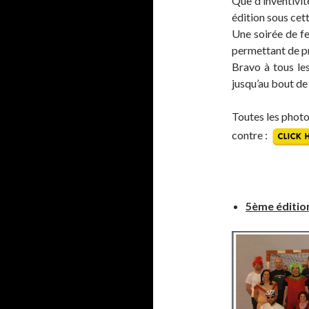
Que d’inventivit
édition sous cet
Une soirée de fe
permettant de pr
Bravo à tous le
jusqu’au bout de 
Toutes les photos
contre :
5ème édition 