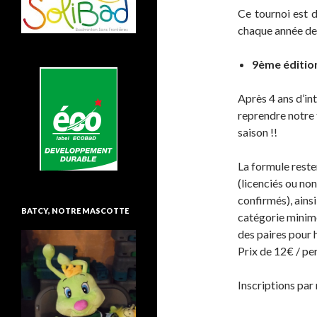
Ce tournoi est d
chaque année de 
9ème édition
Après 4 ans d’in
reprendre notre 
saison !!
La formule rester
(licenciés ou no
confirmés), ainsi
BATCY, NOTRE MASCOTTE
catégorie minime
des paires pour h
Prix de 12€ / pe
Inscriptions pa