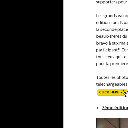
supporters pour 
Les grands vainq
édition sont Noa 
la seconde place
beaux-frères du
bravo à eux mais
participant!! Et
tous ceux qui to
pour la première
Toutes les photo
téléchargeables s
7ème édition 