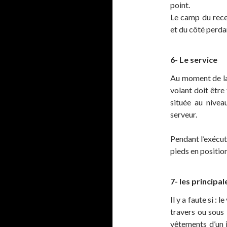
point.
Le camp du rece
et du côté perda
6- Le service
Au moment de la f
volant doit être 
située au nivea
serveur.
Pendant l’exécut
pieds en position
7- les principa
Il y a faute si :
travers ou sous l
vêtements d’un 