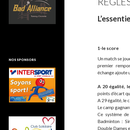
RÈGLES
L’essentie
1-le score
Un match se joue
NOS SPONSORS
premier rempo
échange ajoute u
A 20 égalité, l
points d’écart qu
A 29 égalité, le
Le camp gagnant 
Ce système de
Badminton : Si
Double Dames e