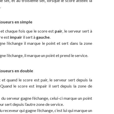
e set, et au troisième set, lorsque le score atteint la
.
 joueurs en simple
et chaque fois que le score est
pair
, le serveur sert à
ore est
impair
il sert à
gauche
.
gne l’échange il marque le point et sert dans la zone
gne l’échange, il marque un point et prend le service.
 joueurs en double
et quand le score est pair, le serveur sert depuis la
 Quand le score est impair il sert depuis la zone de
du serveur gagne l’échange, celui-ci marque un point
r sert depuis l’autre zone de service.
du receveur qui gagne l’échange, c’est lui qui marque un