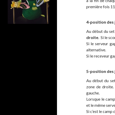
à la fin de chaqu
première fois 11
4-position des
Au début du set 
droite
. Si le sc
Si le serveur ga
alternative.
Si le receveur ga
5-position des
Au début du set 
zone de droite.
gauche.
Lorsque le camp 
et le même serveu
Si c’est le camp 