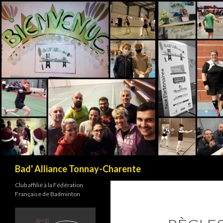
Recherche
Bad' Alliance Tonnay-Charente
Club affilié à la Fédération
Française de Badminton