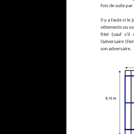
fois de suite par
Il y a faute si l
vêtements ou son 
filet (sauf s’i
l’adversaire (l’
son adversaire.