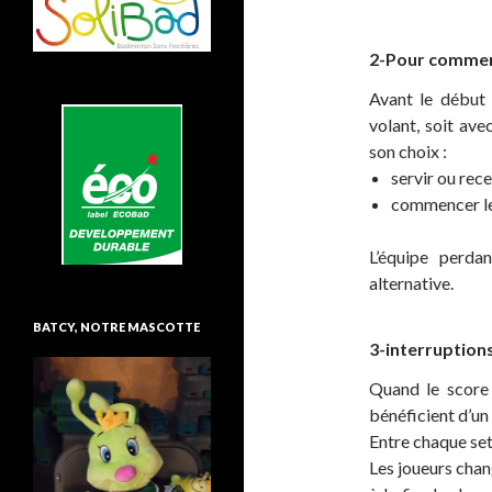
2-Pour commen
Avant le début
volant, soit ave
son choix :
servir ou rec
commencer le 1
L’équipe perda
alternative.
BATCY, NOTRE MASCOTTE
3-interruption
Quand le score 
bénéficient d’un
Entre chaque set
Les joueurs chan