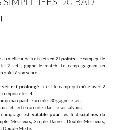
 SIMPLIFIÉES DU BAD
l
 au meilleur de trois sets en
21 points
: le camp qui le
rte 2 sets, gagne le match. Le camp gagnant un
n point à son score.
e set est prolongé
: c’est le camp qui mène avec 2
i remporte le set.
 camp marquant le premier 30 gagne le set.
un set sert en premier dans le set suivant.
 comptage est
valable pour les 5 disciplines
du
mple Messieurs, Simple Dames, Double Messieurs,
t Double Mixte.