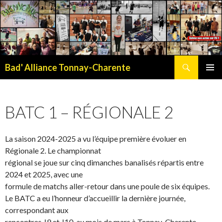
Recherche
Bad' Alliance Tonnay-Charente
ALLER
MENU
AU
PRINCI
CONTENU
BATC 1 – RÉGIONALE 2
La saison 2024-2025 a vu l’équipe première évoluer en
Régionale 2. Le championnat
régional se joue sur cinq dimanches banalisés répartis entre
2024 et 2025, avec une
formule de matchs aller-retour dans une poule de six équipes.
Le BATC a eu l’honneur d’accueillir la dernière journée,
correspondant aux
rencontres J9 et J10, au mois de mars à Tonnay-Charente.